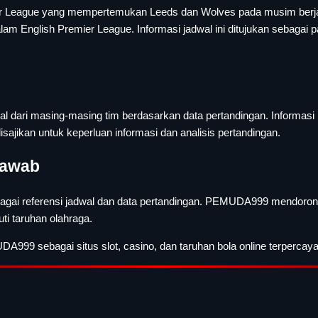
ier League yang mempertemukan Leeds dan Wolves pada musim berjal
dalam English Premier League. Informasi jadwal ini ditujukan sebagai
l dari masing-masing tim berdasarkan data pertandingan. Informas
sajikan untuk keperluan informasi dan analisis pertandingan.
Jawab
 sebagai referensi jadwal dan data pertandingan. PEMUDA999 mendo
ti taruhan olahraga.
DA999
sebagai situs slot, casino, dan taruhan bola online terpercaya