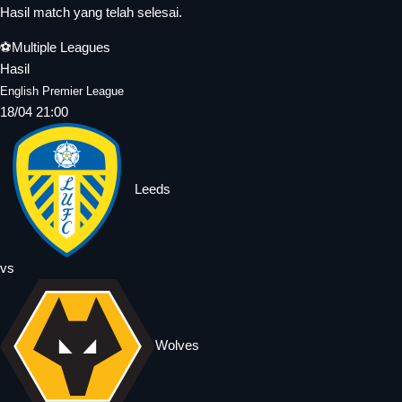
Hasil match yang telah selesai.
⚽
Multiple Leagues
Hasil
English Premier League
18/04 21:00
Leeds
vs
Wolves