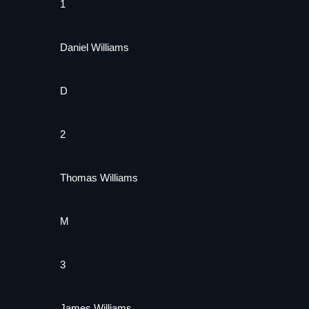
1
Daniel Williams
D
2
Thomas Williams
M
3
James Williams