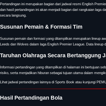
Pertandingan ini merupakan bagian dari jadwal resmi English Prem
dan hasil pertandingan ini akan menjadi bagian dari rangkaian laga 
secara langsung.
Susunan Pemain & Formasi Tim
Susunan pemain dan formasi yang ditampilkan merupakan lineup awa
Leeds dan Wolves dalam laga English Premier League. Data lineup di
Taruhan Olahraga Secara Bertanggung 
Informasi pertandingan yang ditampilkan di halaman ini bertujuan
risiko, serta menjadikan hiburan sebagai tujuan utama dalam mengiku
Lihat jadwal pertandingan lainnya di
Sports Book
atau kunjungi
PEMU
Hasil Pertandingan Bola