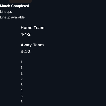
Match Completed
Lineups
Lineup available
Home Team
4-4-2
Away Team
4-4-2
1
1
1
2
3
4
5
6