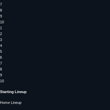
7
8
9
10
1
2
3
4
5
6
7
8
9
10
Starting Lineup
Home Lineup