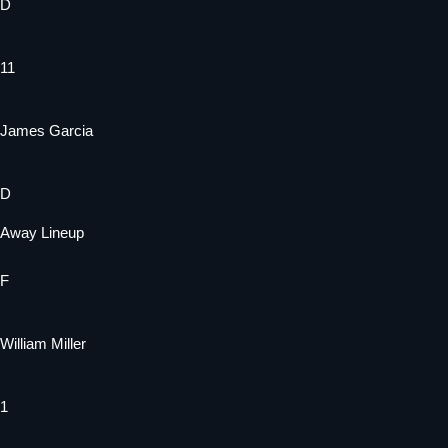
D
11
James Garcia
D
Away Lineup
F
William Miller
1