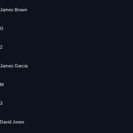
James Brown
G
2
James Garcia
M
3
David Jones