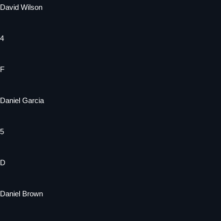
David Wilson
4
F
Daniel Garcia
5
D
Daniel Brown