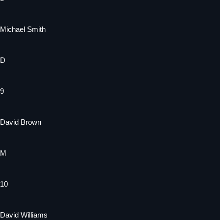
Michael Smith
D
9
David Brown
M
10
David Williams