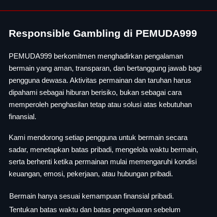
Responsible Gambling di PEMUDA999
PEMUDA999 berkomitmen menghadirkan pengalaman
bermain yang aman, transparan, dan bertanggung jawab bagi
pengguna dewasa. Aktivitas permainan dan taruhan harus
dipahami sebagai hiburan berisiko, bukan sebagai cara
memperoleh penghasilan tetap atau solusi atas kebutuhan
finansial.
Kami mendorong setiap pengguna untuk bermain secara
sadar, menetapkan batas pribadi, mengelola waktu bermain,
serta berhenti ketika permainan mulai memengaruhi kondisi
keuangan, emosi, pekerjaan, atau hubungan pribadi.
Bermain hanya sesuai kemampuan finansial pribadi.
Tentukan batas waktu dan batas pengeluaran sebelum