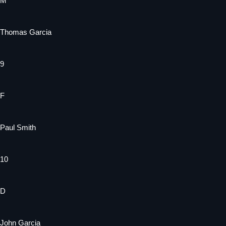
M
Thomas Garcia
9
F
Paul Smith
10
D
John Garcia