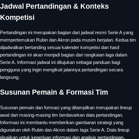
Jadwal Pertandingan & Konteks
Kompetisi
Pertandingan ini merupakan bagian dari jadwal resmi Serie A yang
mempertemukan Rubin dan Akron pada musim berjalan. Kedua tim
dijadwalkan bertanding sesuai kalender kompetisi dan hasil
pertandingan ini akan menjadi bagian dari rangkaian laga dalam
Serie A. Informasi jadwal ini ditujukan sebagai panduan bagi
pengguna yang ingin mengikuti jalannya pertandingan secara
langsung.
Susunan Pemain & Formasi Tim
Susunan pemain dan formasi yang ditampilkan merupakan lineup
awal dari masing-masing tim berdasarkan data pertandingan.
Informasi ini membantu memberikan gambaran strategi yang
digunakan oleh Rubin dan Akron dalam laga Serie A. Data lineup
disajikan untuk keperluan informasi dan analisis pertandingan.