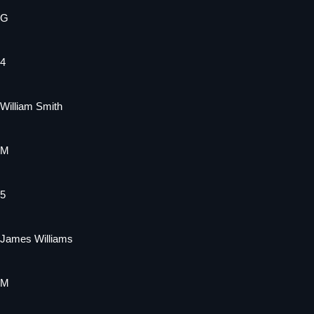
G
4
William Smith
M
5
James Williams
M