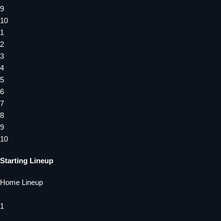
9
10
1
2
3
4
5
6
7
8
9
10
Starting Lineup
Home Lineup
1