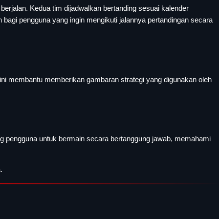
erjalan. Kedua tim dijadwalkan bertanding sesuai kalender
uan bagi pengguna yang ingin mengikuti jalannya pertandingan secara
i ini membantu memberikan gambaran strategi yang digunakan oleh
rong pengguna untuk bermain secara bertanggung jawab, memahami
.