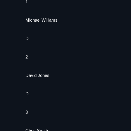
1
Michael Williams
D
2
David Jones
D
3
Chris Smith