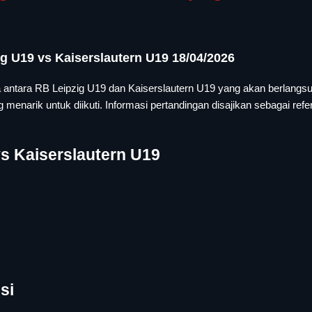
 U19 vs Kaiserslautern U19 18/04/2026
a antara RB Leipzig U19 dan Kaiserslautern U19 yang akan berlangsu
menarik untuk diikuti. Informasi pertandingan disajikan sebagai re
vs Kaiserslautern U19
si