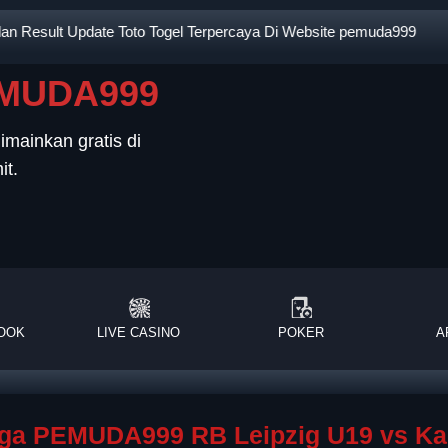
oto Togel Terpercaya Di Website pemuda999
MUDA999
mainkan gratis di
it.
OOK
LIVE CASINO
POKER
A
iga PEMUDA999 RB Leipzig U19 vs Kai