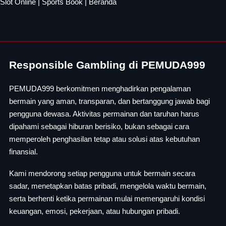
Slot Online
|
Sports Book
|
Beranda
Responsible Gambling di PEMUDA999
PEMUDA999 berkomitmen menghadirkan pengalaman
bermain yang aman, transparan, dan bertanggung jawab bagi
pengguna dewasa. Aktivitas permainan dan taruhan harus
dipahami sebagai hiburan berisiko, bukan sebagai cara
memperoleh penghasilan tetap atau solusi atas kebutuhan
finansial.
Kami mendorong setiap pengguna untuk bermain secara
sadar, menetapkan batas pribadi, mengelola waktu bermain,
serta berhenti ketika permainan mulai memengaruhi kondisi
keuangan, emosi, pekerjaan, atau hubungan pribadi.