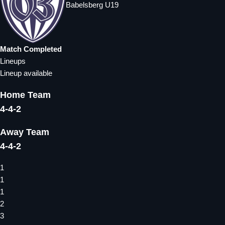
Babelsberg U19
Match Completed
Lineups
Lineup available
Home Team
4-4-2
Away Team
4-4-2
1
1
1
2
3