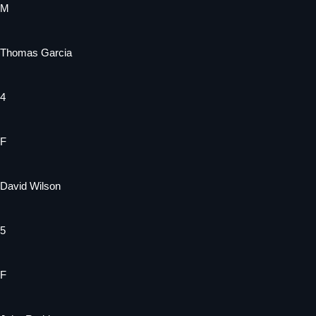
M
Thomas Garcia
4
F
David Wilson
5
F