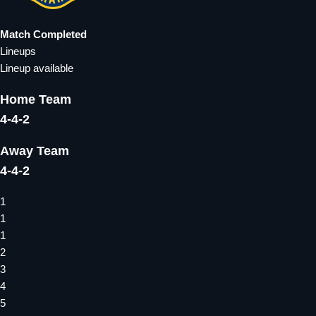
Match Completed
Lineups
Lineup available
Home Team
4-4-2
Away Team
4-4-2
1
1
1
2
3
4
5