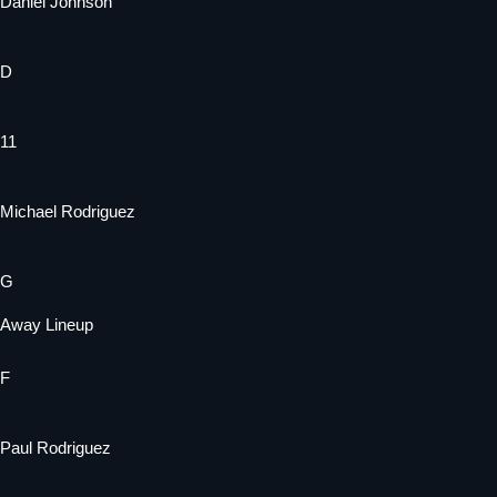
Daniel Johnson
D
11
Michael Rodriguez
G
Away Lineup
F
Paul Rodriguez