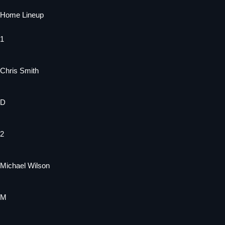
Home Lineup
1
Chris Smith
D
2
Michael Wilson
M