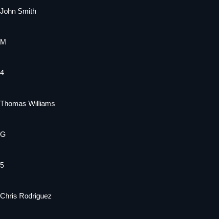
John Smith
M
4
Thomas Williams
G
5
Chris Rodriguez