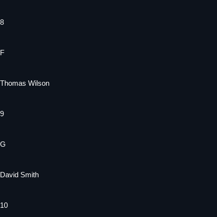
8
F
Thomas Wilson
9
G
David Smith
10