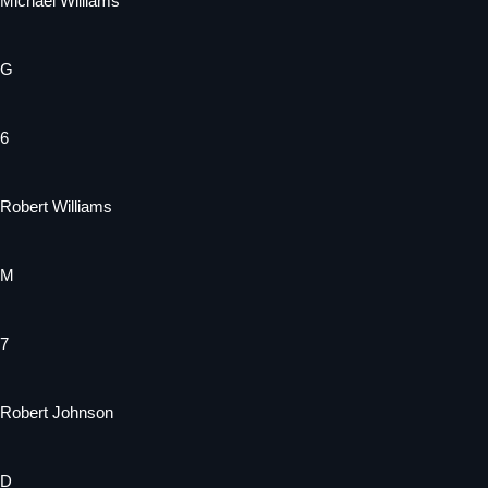
Michael Williams
G
6
Robert Williams
M
7
Robert Johnson
D