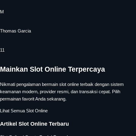
M
Thomas Garcia
11
Mainkan Slot Online Terpercaya
Nikmati pengalaman bermain slot online terbaik dengan sistem
keamanan modern, provider resmi, dan transaksi cepat. Pilih
permainan favorit Anda sekarang.
Lihat Semua Slot Online
Artikel Slot Online Terbaru