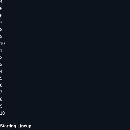
4
5
6
7
8
9
10
1
2
3
4
5
6
7
8
9
10
Starting Lineup