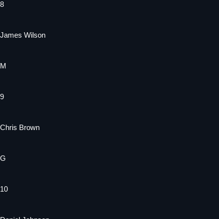
8
James Wilson
M
9
Chris Brown
G
10