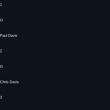
1
G
Paul Davis
2
G
Chris Davis
3