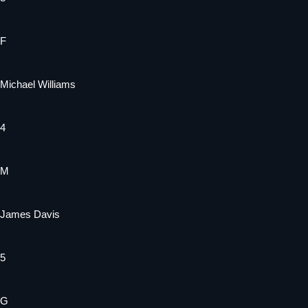
F
Michael Williams
4
M
James Davis
5
G