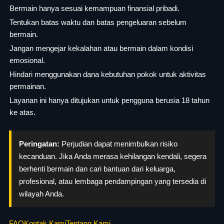
Bermain hanya sesuai kemampuan finansial pribadi.
Tentukan batas waktu dan batas pengeluaran sebelum
bermain.
Jangan mengejar kekalahan atau bermain dalam kondisi
emosional.
Hindari menggunakan dana kebutuhan pokok untuk aktivitas
permainan.
Layanan ini hanya ditujukan untuk pengguna berusia 18 tahun
ke atas.
Peringatan:
Perjudian dapat menimbulkan risiko
kecanduan. Jika Anda merasa kehilangan kendali, segera
berhenti bermain dan cari bantuan dari keluarga,
profesional, atau lembaga pendampingan yang tersedia di
wilayah Anda.
FAQ
Kontak Kami
Tentang Kami