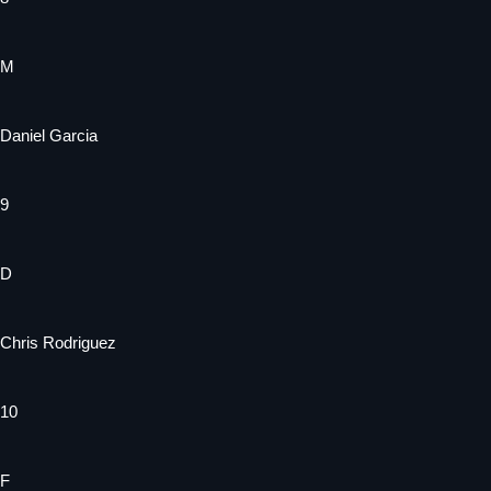
M
Daniel Garcia
9
D
Chris Rodriguez
10
F