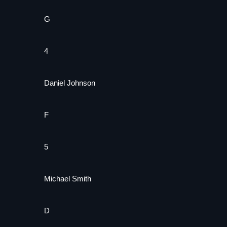
G
4
Daniel Johnson
F
5
Michael Smith
D