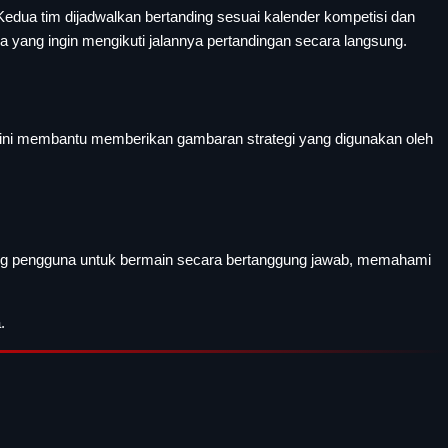
edua tim dijadwalkan bertanding sesuai kalender kompetisi dan
na yang ingin mengikuti jalannya pertandingan secara langsung.
i ini membantu memberikan gambaran strategi yang digunakan oleh
rong pengguna untuk bermain secara bertanggung jawab, memahami
.