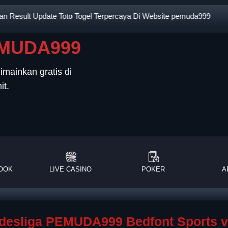
oto Togel Terpercaya Di Website pemuda999
MUDA999
mainkan gratis di
it.
OOK
LIVE CASINO
POKER
A
ndesliga PEMUDA999 Bedfont Sports v