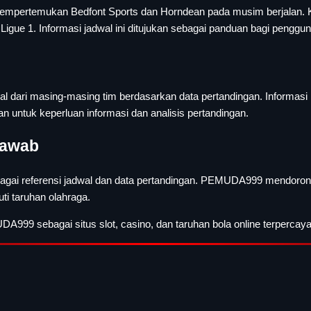
 mempertemukan Bedfont Sports dan Horndean pada musim berjalan. K
 Ligue 1. Informasi jadwal ini ditujukan sebagai panduan bagi penggu
l dari masing-masing tim berdasarkan data pertandingan. Informas
an untuk keperluan informasi dan analisis pertandingan.
Jawab
 sebagai referensi jadwal dan data pertandingan. PEMUDA999 mendo
ti taruhan olahraga.
DA999
sebagai situs slot, casino, dan taruhan bola online terpercaya