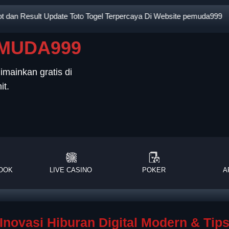
date Toto Togel Terpercaya Di Website pemuda999
MUDA999
mainkan gratis di
it.
OOK
LIVE CASINO
POKER
A
novasi Hiburan Digital Modern & Tip