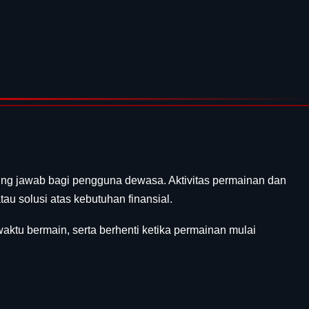
g jawab bagi pengguna dewasa. Aktivitas permainan dan
au solusi atas kebutuhan finansial.
ktu bermain, serta berhenti ketika permainan mulai