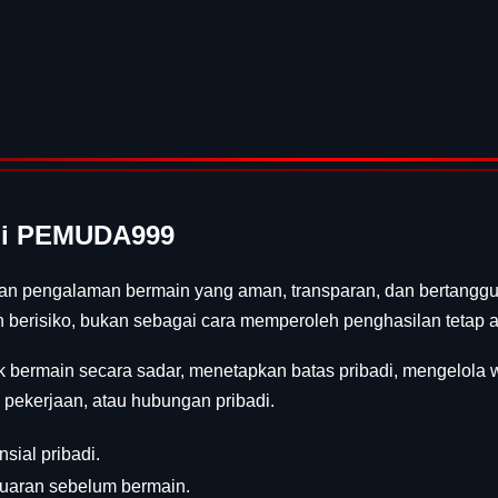
di PEMUDA999
pengalaman bermain yang aman, transparan, dan bertanggun
 berisiko, bukan sebagai cara memperoleh penghasilan tetap at
bermain secara sadar, menetapkan batas pribadi, mengelola wa
pekerjaan, atau hubungan pribadi.
ial pribadi.
luaran sebelum bermain.