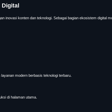
Digital
 inovasi konten dan teknologi. Sebagai bagian ekosistem digital m
 layanan modern berbasis teknologi terbaru.
struksi di halaman utama.