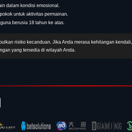
in dalam kondisi emosional.
okok untuk aktivitas permainan.
guna berusia 18 tahun ke atas.
lkan risiko kecanduan. Jika Anda merasa kehilangan kendali, 
ngan yang tersedia di wilayah Anda.