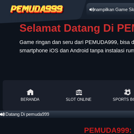
emberitahuan : Situs Resmi Menampilkan Game Slot dan Result Up
Selamat Datang Di
PE
Game ringan dan seru dari PEMUDA999, bisa di
smartphone iOS dan Android tanpa instalasi rum
BERANDA
SLOT ONLINE
SPORTS B
Datang Di pemuda999
PEMUDA999: I