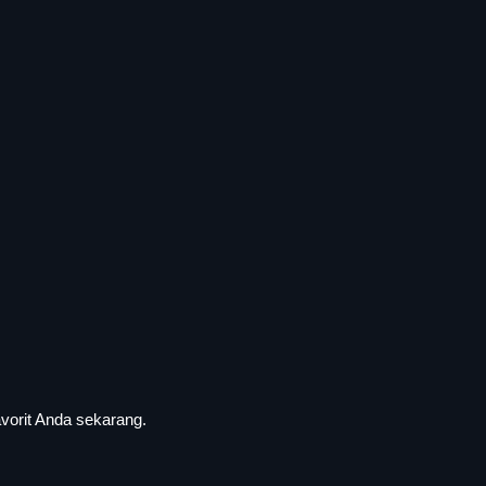
avorit Anda sekarang.