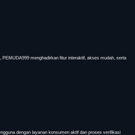
 PEMUDA999 menghadirkan fitur interaktif, akses mudah, serta
gguna dengan layanan konsumen aktif dan proses verifikasi