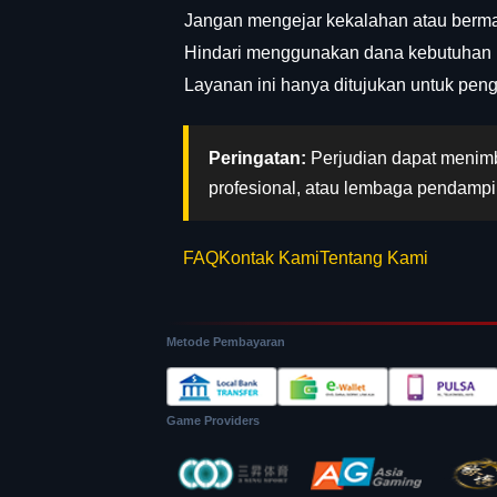
Jangan mengejar kekalahan atau berma
Hindari menggunakan dana kebutuhan p
Layanan ini hanya ditujukan untuk peng
Peringatan:
Perjudian dapat menimbu
profesional, atau lembaga pendampi
FAQ
Kontak Kami
Tentang Kami
Metode Pembayaran
Game Providers