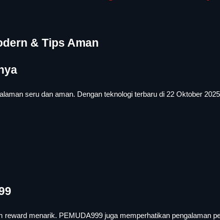
odern & Tips Aman
nya
aman seru dan aman. Dengan teknologi terbaru di 22 Oktober 2025,
99
tem reward menarik. PEMUDA999 juga memperhatikan pengalaman pen